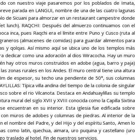
uiendo con nuestro viaje pasaremos por los poblados de Imata,
reve parada en LANGUI, nombre de una de las cuatro lagunas
blo de Sicuani para almorzar en un restaurant campestre donde
uffet lunch). RAQCHI: Después del almuerzo continuamos con el
oca inca, pues Raqchi era el límite entre Puno y Cusco (ruta al
 graneros (almacenes de comidas) para guardar alimentos para
nas y qolqas. Así mismo aquí se ubica uno de los templos más
ra dedicar como una adoración al dios Wiracocha. Hay un muro
én hay otros muros construidos en adobe (agua, barro y paja)
as zonas rurales en los Andes. El muro central tiene una altura
0m de espesor, su techo una pendiente de 50°, sus columnas
ILLAS: Típica villa andina del tiempo de la colonia de singular
sco sobre el rio Vilcanota. Destaca en Andahuaylillas su templo
ntura mural del siglo XVII y XVIII conocida como la Capilla Sixtina
se encuentran en su interior. Esta iglesia fue edificada sobre
I, con muros de adobes y columnas de piedras. Al interior de la
 en el nombre del Padre, y del Hijo y del espíritu Santo, Amen lo
as como latin, quechua, aimara, uro puquina y castellano (uro
o traslado al hotel. Fin de nuestros servicios.