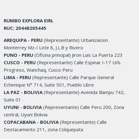
RUMBO EXPLORA EIRL
RUC: 20448205445
AREQUIPA - PERU
(Representante) Urbanizacion
Monterrey Mz-I Lote 8, J.L.B y Rivero
PUNO - PERU
(Oficina principal) Jiron Luis La Puerta 223
CUSCO - PERU
(Representante) Calle Espinar I-17 Urb.
Progreso, Wanchaq, Cusco Peru
LIMA - PERU
(Representante) Calle Parque General
Echenique N° 714, Suite 501, Pueblo Libre
LA PAZ - BOLIVIA
(Representante) Avenida Illampu 742,
Suite 01
UYUNI - BOLIVIA
(Representante) Calle Peru 200, Zona
central, Uyuni Bolivia
COPACABANA - BOLIVIA
(Representante) Calle
Destacamento 211, zona Colquepata