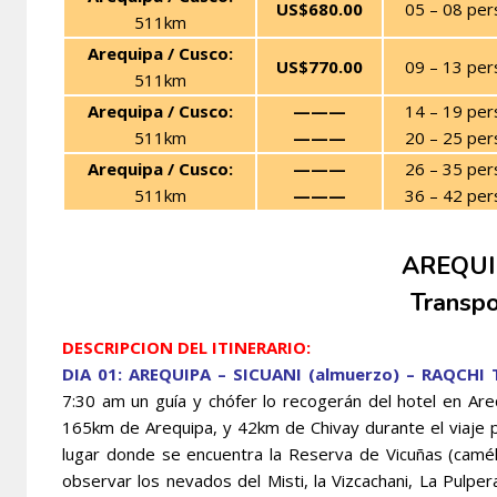
US$680.00
05 – 08 per
511km
Arequipa / Cusco:
US$770.00
09 – 13 per
511km
Arequipa / Cusco:
———
14 – 19 per
511km
———
20 – 25 per
Arequipa / Cusco:
———
26 – 35 per
511km
———
36 – 42 per
AREQUI
Transpo
DESCRIPCION DEL ITINERARIO:
DIA 01: AREQUIPA – SICUANI (almuerzo) – RAQCHI
7:30 am un guía y chófer lo recogerán del hotel en Arequ
165km de Arequipa, y 42km de Chivay durante el viaje 
lugar donde se encuentra la Reserva de Vicuñas (camél
observar los nevados del Misti, la Vizcachani, La Pulpera,