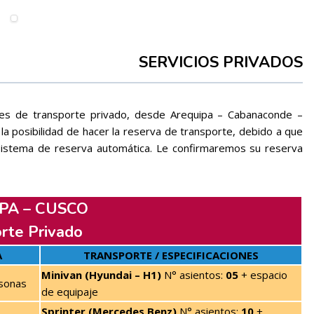
SERVICIOS PRIVADOS
es de transporte privado, desde Arequipa – Cabanaconde –
 posibilidad de hacer la reserva de transporte, debido a que
sistema de reserva automática. Le confirmaremos su reserva
PA – CUSCO
rte Privado
A
TRANSPORTE / ESPECIFICACIONES
Minivan (Hyundai – H1)
N° asientos:
05
+ espacio
sonas
de equipaje
Sprinter (Mercedes Benz)
N° asientos:
10
+