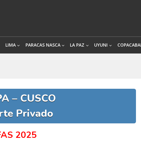
LIMA
PARACAS NASCA
LA PAZ
UYUNI
COPACABA
PA – CUSCO
rte Privado
FAS 2025