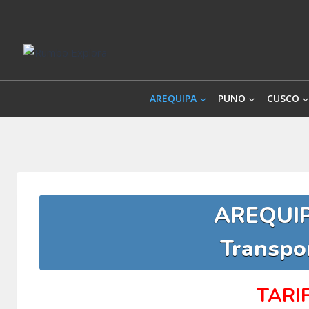
Saltar
al
contenido
AREQUIPA
PUNO
CUSCO
AREQUI
Transpo
TARI