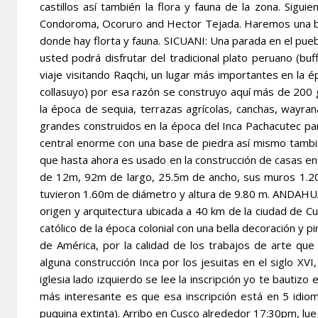
castillos así también la flora y fauna de la zona. Sig
Condoroma, Ocoruro and Hector Tejada. Haremos una b
donde hay florta y fauna. SICUANI: Una parada en el pue
usted podrá disfrutar del tradicional plato peruano (b
viaje visitando Raqchi, un lugar más importantes en la ép
collasuyo) por esa razón se construyo aquí más de 200
la época de sequia, terrazas agrícolas, canchas, wayra
grandes construidos en la época del Inca Pachacutec pa
central enorme con una base de piedra así mismo tambi
que hasta ahora es usado en la construcción de casas en l
de 12m, 92m de largo, 25.5m de ancho, sus muros 1.2
tuvieron 1.60m de diámetro y altura de 9.80 m. ANDAHUAYL
origen y arquitectura ubicada a 40 km de la ciudad de Cu
católico de la época colonial con una bella decoración y pi
de América, por la calidad de los trabajos de arte que 
alguna construcción Inca por los jesuitas en el siglo XV
iglesia lado izquierdo se lee la inscripción yo te bautizo
más interesante es que esa inscripción está en 5 idiom
puquina extinta). Arribo en Cusco alrededor 17:30pm, lueg