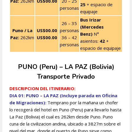
Paz:
262km
US$00.00
20 – 25
25
+ espacio de
personas
equipaje
Bus Irizar
26 – 35
(Mercedes
Puno / La
US$00.00
personas
Benz)
N°
Paz:
262km
US$00.00
36 – 42
asientos:
42
+
personas
espacio de equipaje
PUNO (Peru) – LA PAZ (Bolivia)
Transporte Privado
DESCRIPCION DEL ITINERARIO:
DIA 01: PUNO – LA PAZ (Incluye parada en Oficina
de Migraciones):
Temprano por la mañana un chofer
lo recogerá del hotel en Puno (Peru) para llevarlo hasta
La Paz (Bolivia) el cual es 262km desde Puno. Puno
cuna de la civilizacion andina, ubicado a 3827m sobre el
nivel del mar, donde el puerto de Puno sirve como