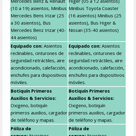
Mercedes Benz & Renault
Higer (05 a 12 asientos)
(10 a 19) asientos, Minibus
Minibus Toyota Coaster
Mercedes Bens Irizar (25
(16 asientos) Minibus (25
a 30 asientos), Bus
asientos), Bus Higer &
Mercedes Benz Irizar (40-
Nissan (35-40 asientos)
44 asientos)
Equipado con:
Asientos
Equipado con:
Asientos
reclinables, cinturones de
reclinables, cinturones de
seguridad retráctiles, aire
seguridad retráctiles, aire
acondicionado, calefacción,
acondicionado, calefacción,
enchufes para dispositivos
enchufes para dispositivos
móviles.
móviles.
Botiquín Primeros
Botiquín Primeros
Auxilios & Servicios:
Auxilios & Servicios:
Oxigeno, botiquín
Oxigeno, botiquín
primeros auxilios, cargador
primeros auxilios, cargador
de teléfono y mapas.
de teléfono y mapas.
Póliza de
Póliza de
seguro:
Nuestros
seguro:
Nuestros