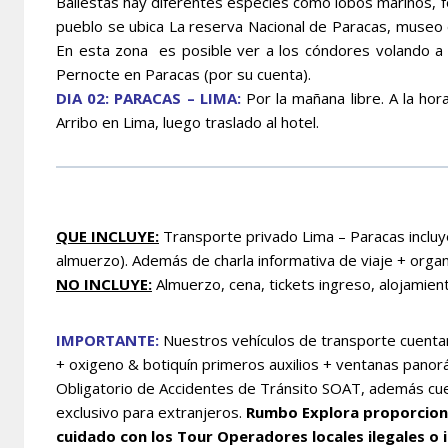
Ballestas hay diferentes especies como lobos marinos, fo
pueblo se ubica La reserva Nacional de Paracas, museo de
En esta zona es posible ver a los cóndores volando a or
Pernocte en Paracas (por su cuenta).
DIA 02: PARACAS – LIMA:
Por la mañana libre. A la hor
Arribo en Lima, luego traslado al hotel.
QUE INCLUYE:
T
ransporte privado Lima – Paracas inclu
almuerzo)
. Además de charla informativa de viaje + orga
NO INCLUYE:
Almuerzo, cena, tickets ingreso, alojamient
IMPORTANTE:
Nuestros vehículos de transporte cuentan
+ oxigeno & botiquín primeros auxilios + ventanas pano
Obligatorio de Accidentes de Tránsito SOAT, además cuen
exclusivo para extranjeros.
Rumbo Explora proporciona 
cuidado con los Tour Operadores locales ilegales o 