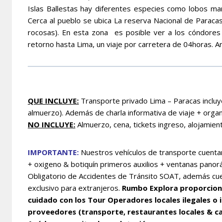
Islas Ballestas hay diferentes especies como lobos mar
Cerca al pueblo se ubica La reserva Nacional de Paracas
rocosas). En esta zona es posible ver a los cóndores 
retorno hasta Lima, un viaje por carretera de 04horas. Arr
QUE INCLUYE:
T
ransporte privado Lima – Paracas inclu
almuerzo)
. Además de charla informativa de viaje + orga
NO INCLUYE:
Almuerzo, cena, tickets ingreso, alojamient
IMPORTANTE:
Nuestros vehículos de transporte cuentan
+ oxigeno & botiquín primeros auxilios + ventanas pano
Obligatorio de Accidentes de Tránsito SOAT, además cuen
exclusivo para extranjeros.
Rumbo Explora proporciona 
cuidado con los Tour Operadores locales ilegales o 
proveedores (transporte, restaurantes locales & ca