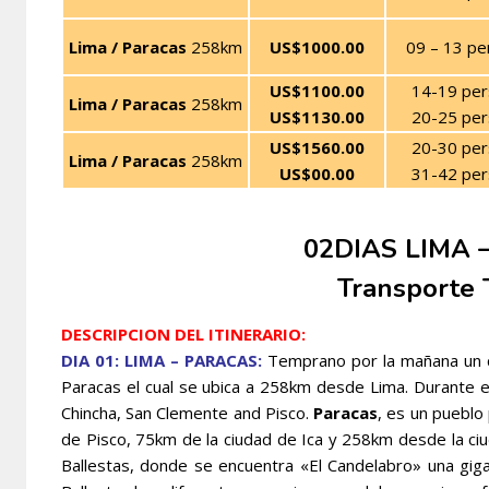
Lima / Paracas
258km
US$1000.00
09 – 13 pe
US$1100.00
14-19 per
Lima / Paracas
258km
US$1130.00
20-25 per
US$1560.00
20-30 per
Lima / Paracas
258km
US$00.00
31-42 per
02DIAS LIMA 
Transporte T
DESCRIPCION DEL ITINERARIO:
DIA 01: LIMA – PARACAS:
Temprano por la mañana un ch
Paracas el cual se ubica a 258km desde Lima. Durante el
Chincha, San Clemente and Pisco.
Paracas
, es un pueblo
de Pisco, 75km de la ciudad de Ica y 258km desde la ciuda
Ballestas, donde se encuentra «El Candelabro» una giga