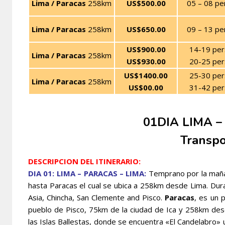
Lima / Paracas
258km
US$500.00
05 – 08 pe
Lima / Paracas
258km
US$650.00
09 – 13 pe
US$900.00
14-19 per
Lima / Paracas
258km
US$930.00
20-25 per
US$1400.00
25-30 per
Lima / Paracas
258km
US$00.00
31-42 per
01DIA LIMA –
Transpo
DESCRIPCION DEL ITINERARIO:
DIA 01: LIMA – PARACAS – LIMA:
Temprano por la mañana
hasta Paracas el cual se ubica a 258km desde Lima. Dura
Asia, Chincha, San Clemente and Pisco.
Paracas
, es un 
pueblo de Pisco, 75km de la ciudad de Ica y 258km desde
las Islas Ballestas, donde se encuentra «El Candelabro» 