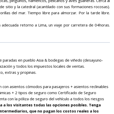
cas, pingüinos, flamencos, pelicanos y aves guaneras. Cerca al
 sitio y la catedral (acantilado con sus formaciones rocosas).
illas del mar. Tiempo libre para almorzar. Por la tarde libre.
a adecuada retorno a Lima, un viaje por carretera de 04horas.
ye paradas en pueblo Asia & bodegas de viñedo (desayuno-
nización y todos los impuestos locales de ventas.
o, extras y propinas.
 con asientos cómodos para pasajeros + asientos reclinables
rámicas + 2 tipos de seguro como Certificado de Seguro
ta con la póliza de seguro del vehículo a todos los riesgos
a los visitantes todas las opciones posibles. Tenga
intermediarios, que no pagan los costos reales a los