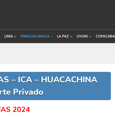
LIMA
PARACAS NASCA
LA PAZ
UYUNI
COPACABA
AS – ICA – HUACACHINA
rte Privado
FAS 2024