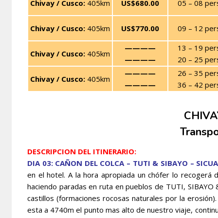
Chivay / Cusco:
405km
US$680.00
05 – 08 per
Chivay / Cusco:
405km
US$770.00
09 – 12 per
————
13 – 19 per
Chivay / Cusco:
405km
————
20 – 25 per
————
26 – 35 per
Chivay / Cusco:
405km
————
36 – 42 per
CHIVA
Transpo
DESCRIPCION DEL ITINERARIO:
DIA 03: CAÑON DEL COLCA – TUTI & SIBAYO – SICUA
en el hotel. A la hora apropiada un chófer lo recogerá de
haciendo paradas en ruta en pueblos de TUTI, SIBAYO 
castillos (formaciones rocosas naturales por la erosió
esta a 4740m el punto mas alto de nuestro viaje, contin