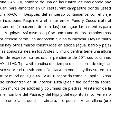
zona. LANGUI, nombre de una de las cuatro lagunas donde hay
icuani para almorzar en un restaurant campestre donde usted
lunch). RAQCHI: Después del almuerzo continuamos con el viaje
 inca, pues Raqchi era el límite entre Puno y Cusco (ruta al
 graneros (almacenes de comidas) para guardar alimentos para
nas y qolqas. Así mismo aquí se ubica uno de los templos más
ra dedicar como una adoración al dios Wiracocha. Hay un muro
én hay otros muros construidos en adobe (agua, barro y paja)
as zonas rurales en los Andes. El muro central tiene una altura
0m de espesor, su techo una pendiente de 50°, sus columnas
ILLAS: Típica villa andina del tiempo de la colonia de singular
sco sobre el rio Vilcanota. Destaca en Andahuaylillas su templo
ntura mural del siglo XVII y XVIII conocida como la Capilla Sixtina
se encuentran en su interior. Esta iglesia fue edificada sobre
I, con muros de adobes y columnas de piedras. Al interior de la
 en el nombre del Padre, y del Hijo y del espíritu Santo, Amen lo
as como latin, quechua, aimara, uro puquina y castellano (uro