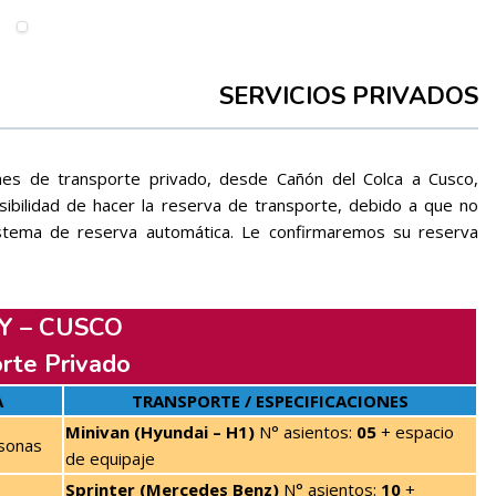
SERVICIOS PRIVADOS
es de transporte privado, desde Cañón del Colca a Cusco,
bilidad de hacer la reserva de transporte, debido a que no
stema de reserva automática. Le confirmaremos su reserva
Y – CUSCO
rte Privado
A
TRANSPORTE / ESPECIFICACIONES
Minivan (Hyundai – H1)
N° asientos:
05
+ espacio
sonas
de equipaje
Sprinter (Mercedes Benz)
N° asientos:
10
+