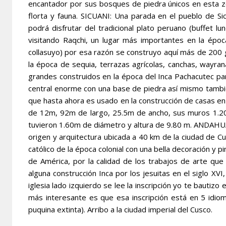
encantador por sus bosques de piedra únicos en esta 
florta y fauna. SICUANI: Una parada en el pueblo de S
podrá disfrutar del tradicional plato peruano (buffet 
visitando Raqchi, un lugar más importantes en la época
collasuyo) por esa razón se construyo aquí más de 200
la época de sequia, terrazas agrícolas, canchas, wayra
grandes construidos en la época del Inca Pachacutec pa
central enorme con una base de piedra así mismo tambi
que hasta ahora es usado en la construcción de casas en l
de 12m, 92m de largo, 25.5m de ancho, sus muros 1.2
tuvieron 1.60m de diámetro y altura de 9.80 m. ANDAHUAYL
origen y arquitectura ubicada a 40 km de la ciudad de Cu
católico de la época colonial con una bella decoración y pi
de América, por la calidad de los trabajos de arte que 
alguna construcción Inca por los jesuitas en el siglo XV
iglesia lado izquierdo se lee la inscripción yo te bautizo
más interesante es que esa inscripción está en 5 idiom
puquina extinta). Arribo a la ciudad imperial del Cusco.