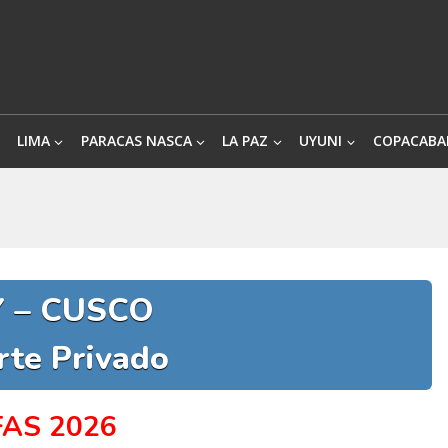
LIMA
PARACAS NASCA
LA PAZ
UYUNI
COPACABA
Y – CUSCO
rte Privado
FAS 2026