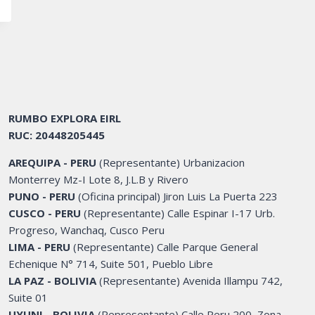
RUMBO EXPLORA EIRL
RUC: 20448205445
AREQUIPA - PERU
(Representante) Urbanizacion
Monterrey Mz-I Lote 8, J.L.B y Rivero
PUNO - PERU
(Oficina principal) Jiron Luis La Puerta 223
CUSCO - PERU
(Representante) Calle Espinar I-17 Urb.
Progreso, Wanchaq, Cusco Peru
LIMA - PERU
(Representante) Calle Parque General
Echenique N° 714, Suite 501, Pueblo Libre
LA PAZ - BOLIVIA
(Representante) Avenida Illampu 742,
Suite 01
UYUNI - BOLIVIA
(Representante) Calle Peru 200, Zona