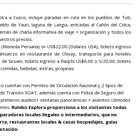
ca a Cusco, incluye paradas en ruta en los pueblos de Tuti,
eblo de Yauri, laguna de Langui, entradas al Cañón del Colca,
demás de charla informativa de viaje + organización y todos los
uestros precios.
es (Moneda Peruana) or US$22.00 (Dolares USA), tickets ingreso
almuerzo en restaurante de Chivay, transporte para hoteles
de Sicuani, tickets ingreso a Raqchi US$6.00 o S/20.00, tickets
 comidas, bebidas, extras, propinas.
o cuentan con Permiso de Circulación Nacional y 2 tipos de
 de Transito SOAT, además cuenta con Póliza de Seguro del
n primeros auxilios+ ventanas panorámicas + asientos cómodos
entes.
Rumbo Explora proporciona a los visitantes todas
peradores locales ilegales o intermediarios, que no
rte, restaurantes locales & casas hospedajes, guías
lotación.