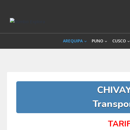
Saltar
al
contenido
AREQUIPA
PUNO
CUSCO
CHIVA
Transpo
TARI