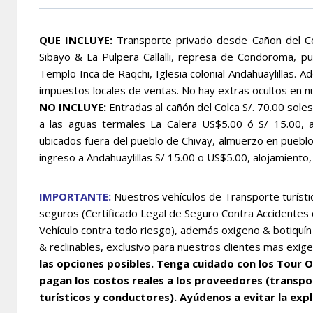
QUE INCLUYE:
Transporte privado desde Cañon del Col
Sibayo & La Pulpera Callalli, represa de Condoroma, pu
Templo Inca de Raqchi, Iglesia colonial Andahuaylillas. A
impuestos locales de ventas. No hay extras ocultos en n
NO INCLUYE:
Entradas al cañón del Colca S/. 70.00 sol
a las aguas termales La Calera US$5.00 ó S/ 15.00, 
ubicados fuera del pueblo de Chivay, almuerzo en pueblo 
ingreso a Andahuaylillas S/ 15.00 o US$5.00, alojamiento,
IMPORTANTE:
Nuestros vehículos de Transporte turístic
seguros (Certificado Legal de Seguro Contra Accidentes
Vehículo contra todo riesgo), además oxigeno & botiquí
& reclinables, exclusivo para nuestros clientes mas exig
las opciones posibles. Tenga cuidado con los Tour O
pagan los costos reales a los proveedores (transpo
turísticos y conductores). Ayúdenos a evitar la exp