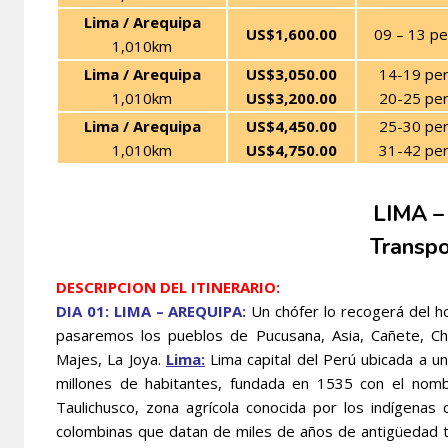
Lima / Arequipa
US$1,600.00
09 – 13 p
1,010km
Lima / Arequipa
US$3,050.00
14-19 pe
1,010km
US$3,200.00
20-25 pe
Lima / Arequipa
US$4,450.00
25-30 pe
1,010km
US$4,750.00
31-42 pe
LIMA 
Transpo
DESCRIPCION DEL ITINERARIO:
DIA 01: LIMA – AREQUIPA:
Un chófer lo recogerá del ho
pasaremos los pueblos de Pucusana, Asia, Cañete, Chin
Majes, La Joya.
Lima
:
Lima capital del Perú ubicada a un
millones de habitantes, fundada en 1535 con el nomb
Taulichusco, zona agrícola conocida por los indígenas
colombinas que datan de miles de años de antigüedad t