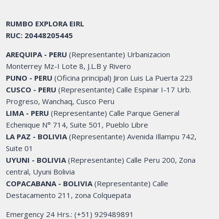
RUMBO EXPLORA EIRL
RUC: 20448205445
AREQUIPA - PERU
(Representante) Urbanizacion
Monterrey Mz-I Lote 8, J.L.B y Rivero
PUNO - PERU
(Oficina principal) Jiron Luis La Puerta 223
CUSCO - PERU
(Representante) Calle Espinar I-17 Urb.
Progreso, Wanchaq, Cusco Peru
LIMA - PERU
(Representante) Calle Parque General
Echenique N° 714, Suite 501, Pueblo Libre
LA PAZ - BOLIVIA
(Representante) Avenida Illampu 742,
Suite 01
UYUNI - BOLIVIA
(Representante) Calle Peru 200, Zona
central, Uyuni Bolivia
COPACABANA - BOLIVIA
(Representante) Calle
Destacamento 211, zona Colquepata
Emergency 24 Hrs.: (+51) 929489891