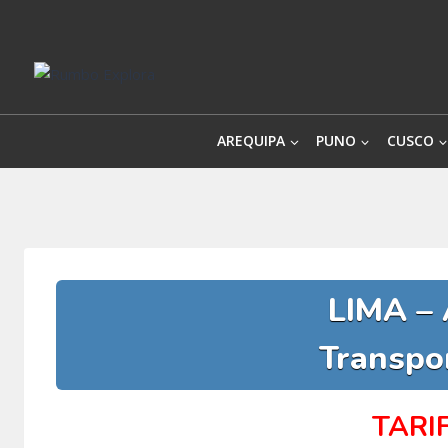
Saltar
al
contenido
AREQUIPA
PUNO
CUSCO
LIMA –
Transpo
TARI