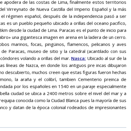
e apodera de las costas de Lima, finalmente estos territorios
 del Virreynato de Nueva Castilla del Imperio Español y la más
 el régimen español, después de la independencia pasó a ser
as es un pueblo pequeño ubicado a orillas del oceano pacifico,
km desde la ciudad de Lima. Paracas es el punto de inicio para
labro» una gigantesca imagen en arena en la ladera de un cerro.
obos marinos, focas, pingüinos, flamencos, pelicanos y aves
 de Paracas, museo de sitio y la catedral (acantilado con sus
cóndores volando a orillas del mar.
Nasca:
Ubicado al sur de la
las líneas de Nazca, en donde los antiguos pre incas dibujaron
n no descubierto, muchos creen que estas figuras fueron hechas
mono, la araña y el colibrí, tambien Cementerio preinca de
ndada por los españoles en 1540 en un paraje especialmente
 bella ciudad se ubica a 2400 metros sobre el nivel del mar y a
Arequipa conocida como la Ciudad Blanca pues la mayoría de sus
blanco y datan de la época colonial rodeados de impresionantes