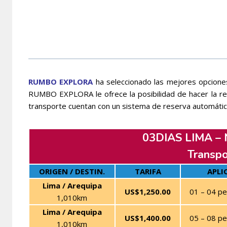
RUMBO EXPLORA
ha seleccionado las mejores opcione
RUMBO EXPLORA le ofrece la posibilidad de hacer la r
transporte cuentan con un sistema de reserva automátic
03DIAS LIMA –
Transpo
ORIGEN / DESTIN.
TARIFA
APLI
Lima / Arequipa
US$1,250.00
01 – 04 p
1,010km
Lima / Arequipa
US$1,400.00
05 – 08 p
1,010km