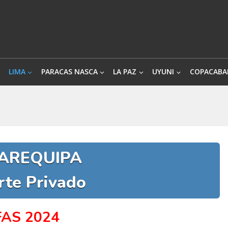
LIMA
PARACAS NASCA
LA PAZ
UYUNI
COPACABA
 AREQUIPA
rte Privado
FAS 2024