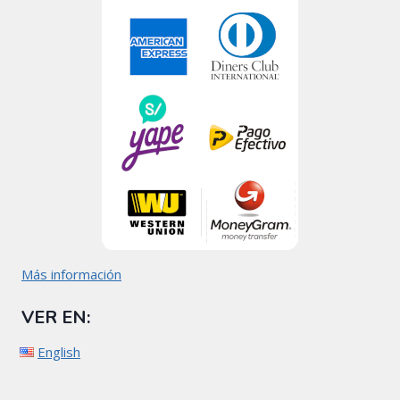
Más información
VER EN:
English