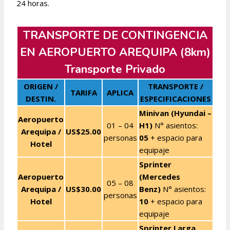
24 horas.
TRANSPORTE DE CONTINGENCIA
EN AEROPUERTO AREQUIPA (8km)
Transporte Privado
ORIGEN /
TRANSPORTE /
TARIFA
APLICA
DESTIN.
ESPECIFICACIONES
Minivan (Hyundai –
Aeropuerto
01 – 04
H1)
N° asientos:
Arequipa /
US$25.00
personas
05
+ espacio para
Hotel
equipaje
Sprinter
Aeropuerto
(Mercedes
05 – 08
Arequipa /
US$30.00
Benz)
N° asientos:
personas
Hotel
10
+ espacio para
equipaje
Sprinter Larga