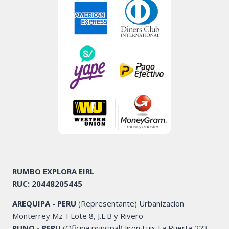
RUMBO EXPLORA EIRL
RUC: 20448205445
AREQUIPA - PERU
(Representante) Urbanizacion
Monterrey Mz-I Lote 8, J.L.B y Rivero
PUNO - PERU
(Oficina principal) Jiron Luis La Puerta 223